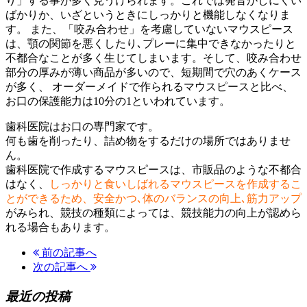
り」する事が多く見うけられます。これでは発音がしにくい
ばかりか、いざというときにしっかりと機能しなくなりま
す。 また、「咬み合わせ」を考慮していないマウスピース
は、顎の関節を悪くしたり､プレーに集中できなかったりと
不都合なことが多く生じてしまいます。そして、咬み合わせ
部分の厚みが薄い商品が多いので、短期間で穴のあくケース
が多く、 オーダーメイドで作られるマウスピースと比べ、
お口の保護能力は10分の1
といわれています。
歯科医院はお口の専門家です。
何も歯を削ったり、詰め物をするだけの場所ではありませ
ん。
歯科医院で作成するマウスピースは、市販品のような不都合
はなく、
しっかりと食いしばれるマウスピースを作成するこ
とができるため、安全かつ､体のバランスの向上､筋力アップ
がみられ、競技の種類によっては、競技能力の向上が認めら
れる場合もあります。
前の記事へ
次の記事へ
最近の投稿