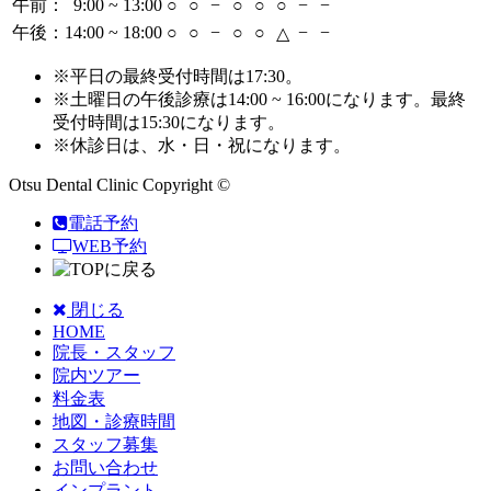
午前： 9:00 ~ 13:00
○
○
−
○
○
○
−
−
午後：14:00 ~ 18:00
○
○
−
○
○
−
−
△
※平日の
最終受付時間
は17:30。
※土曜日の午後診療は14:00 ~ 16:00になります。
最終
受付時間
は15:30になります。
※休診日は、水・日・祝になります。
Otsu Dental Clinic Copyright ©
電話予約
WEB予約
閉じる
HOME
院長・スタッフ
院内ツアー
料金表
地図・診療時間
スタッフ募集
お問い合わせ
インプラント