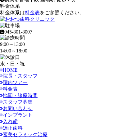
料金体系
料金体系は
料金表
をご参照ください。
045-801-8007
9:00～13:00
14:00～18:00
水・日・祝
HOME
院長・スタッフ
院内ツアー
料金表
地図・診療時間
スタッフ募集
お問い合わせ
インプラント
入れ歯
矯正歯科
審美セラミック治療