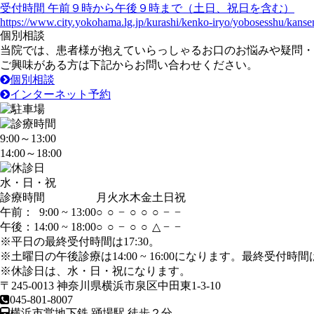
受付時間 午前９時から午後９時まで（土日、祝日を含む）
https://www.city.yokohama.lg.jp/kurashi/kenko-iryo/yobosesshu/kans
個別相談
当院では、患者様が抱えていらっしゃるお口のお悩みや疑問・
ご興味がある方は下記からお問い合わせください。
個別相談
インターネット予約
9:00～13:00
14:00～18:00
水・日・祝
診療時間
月
火
水
木
金
土
日
祝
午前： 9:00 ~ 13:00
○
○
−
○
○
○
−
−
午後：14:00 ~ 18:00
○
○
−
○
○
△
−
−
※平日の
最終受付時間
は17:30。
※土曜日の午後診療は14:00 ~ 16:00になります。
最終受付時間
※休診日は、水・日・祝になります。
〒245-0013 神奈川県横浜市泉区中田東1-3-10
045-801-8007
横浜市営地下鉄 踊場駅 徒歩２分